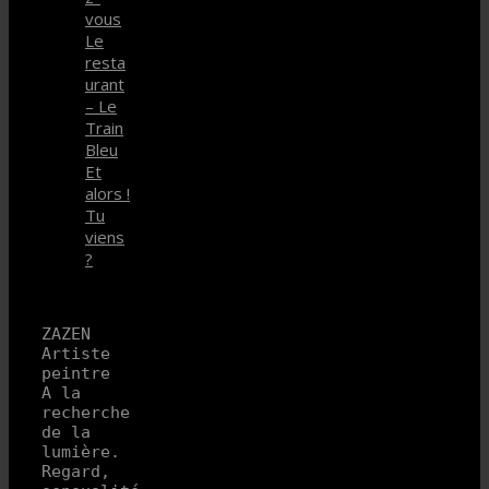
vous
Le
resta
urant
– Le
Train
Bleu
Et
alors !
Tu
viens
?
ZAZEN 
Artiste 
peintre

A la 
recherche 
de la 
lumière.

Regard, 