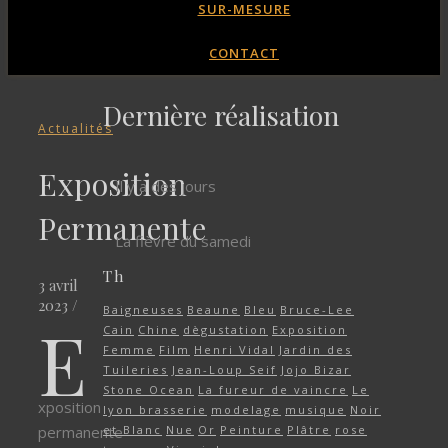
SUR-MESURE
CONTACT
Dernière réalisation
Actualités
Exposition
Il y a des jours
Permanente
La fièvre du samedi
Th
3 avril
2023
/
Baigneuses
Beaune
Bleu
Bruce-Lee
E
Cain
Chine
dègustation
Exposition
Femme
Film
Henri Vidal
Jardin des
Tuileries
Jean-Loup Seif
Jojo Bizar
Stone Ocean
La fureur de vaincre
Le
xposition
lyon brasserie
modelage
musique
Noir
permanente
et Blanc
Nue
Or
Peinture
Plâtre
rose