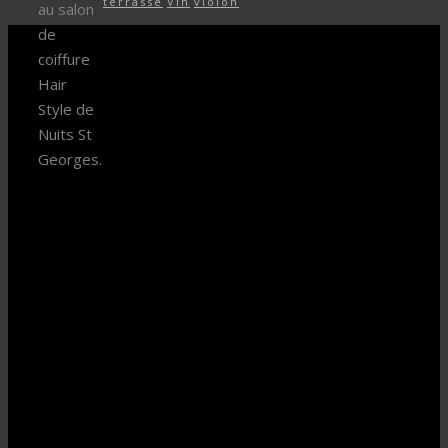
terrasse
Vin
violon
au salon
de
coiffure
Hair
Style de
Nuits St
Georges.