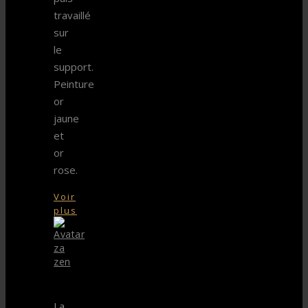
travaillé
sur
le
support.
Peinture
or
jaune
et
or
rose.
Voir
plus
za
zen
La