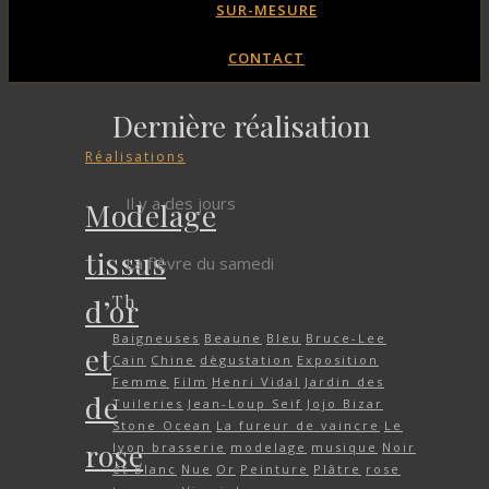
SUR-MESURE
CONTACT
Dernière réalisation
Réalisations
Il y a des jours
Modelage
tissus
La fièvre du samedi
Th
d’or
Baigneuses
Beaune
Bleu
Bruce-Lee
et
Cain
Chine
dègustation
Exposition
Femme
Film
Henri Vidal
Jardin des
de
Tuileries
Jean-Loup Seif
Jojo Bizar
Stone Ocean
La fureur de vaincre
Le
rose
lyon brasserie
modelage
musique
Noir
et Blanc
Nue
Or
Peinture
Plâtre
rose