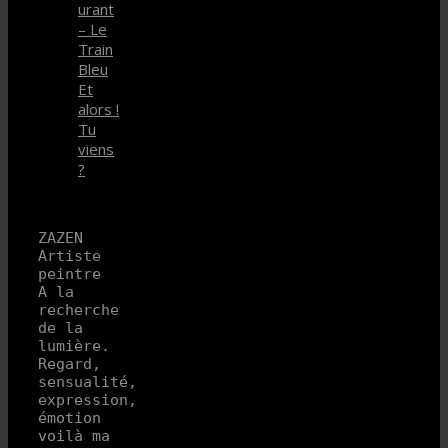
urant
– Le
Train
Bleu
Et
alors !
Tu
viens
?
ZAZEN 
Artiste 
peintre

A la 
recherche 
de la 
lumière.

Regard, 
sensualité, 
expression, 
émotion 
voilà ma 