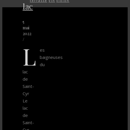
terrasse
Vin
violon
lac
5
mai
2022
/
L
es
baigneuses
du
lac
de
Saint-
Cyr
Le
lac
de
Saint-
Cyr