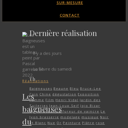
SUR-MESURE
CONTACT
Dernière réalisation
Il y a des jours
La fièvre du samedi
Th
Réalisations
Baigneuses
Beaune
Bleu
Bruce-Lee
Les
Cain
Chine
dègustation
Exposition
Femme
Film
Henri Vidal
Jardin des
Tuileries
Jean-Loup Seif
Jojo Bizar
baigneuses
Stone Ocean
La fureur de vaincre
Le
lyon brasserie
modelage
musique
Noir
du
et Blanc
Nue
Or
Peinture
Plâtre
rose