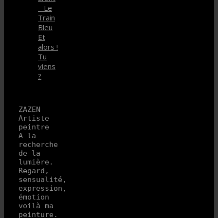
– Le
Train
Bleu
Et
alors !
Tu
viens
?
ZAZEN 
Artiste 
peintre

A la 
recherche 
de la 
lumière.

Regard, 
sensualité, 
expression, 
émotion 
voilà ma 
peinture.