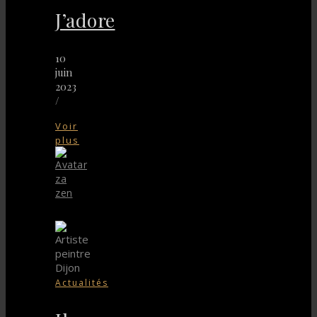
J’adore
10
juin
2023
/
Voir
plus
za
zen
Actualités