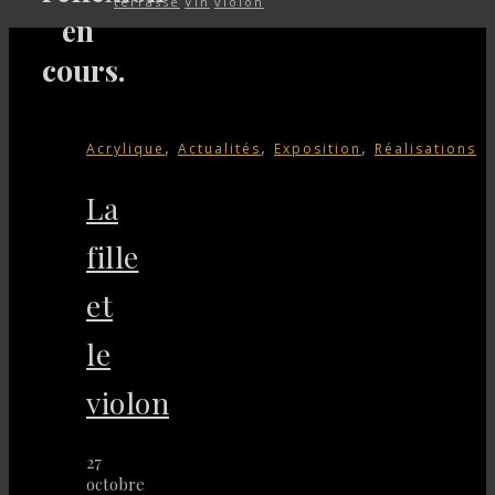
terrasse
Vin
violon
en
cours.
,
,
,
Acrylique
Actualités
Exposition
Réalisations
La
fille
et
le
violon
27
octobre