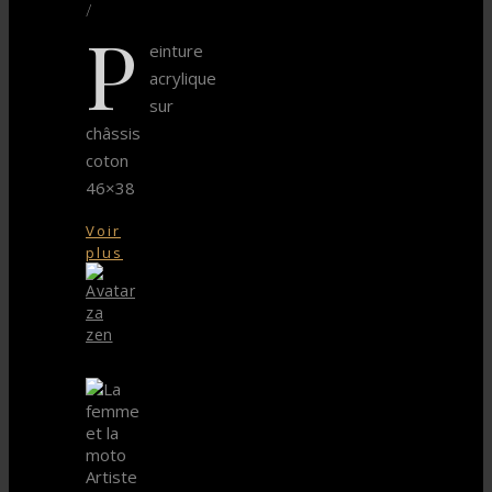
/
P
einture
acrylique
sur
châssis
coton
46×38
Voir
plus
za
zen