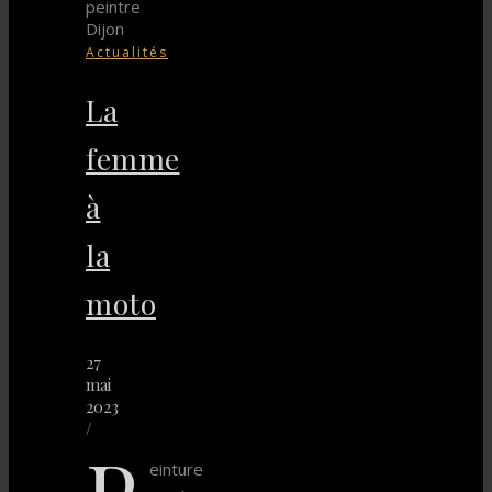
Actualités
La
femme
à
la
moto
27
mai
2023
/
P
einture