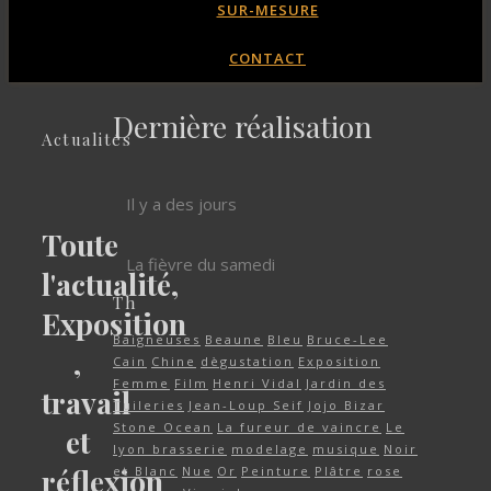
SUR-MESURE
CONTACT
Dernière réalisation
Actualités
Il y a des jours
Toute
La fièvre du samedi
l'actualité,
Th
Exposition
Baigneuses
Beaune
Bleu
Bruce-Lee
,
Cain
Chine
dègustation
Exposition
Femme
Film
Henri Vidal
Jardin des
travail
Tuileries
Jean-Loup Seif
Jojo Bizar
Stone Ocean
La fureur de vaincre
Le
et
lyon brasserie
modelage
musique
Noir
réflexion
et Blanc
Nue
Or
Peinture
Plâtre
rose