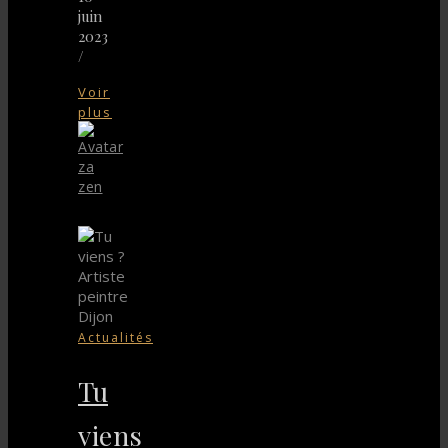
juin
2023
/
Voir
plus
za
zen
Actualités
Tu
viens