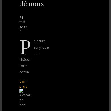
démons
24
mai
2023
/
P
einture
acrylique
sur
châssis
toile
coton.
Voir
plus
za
zen