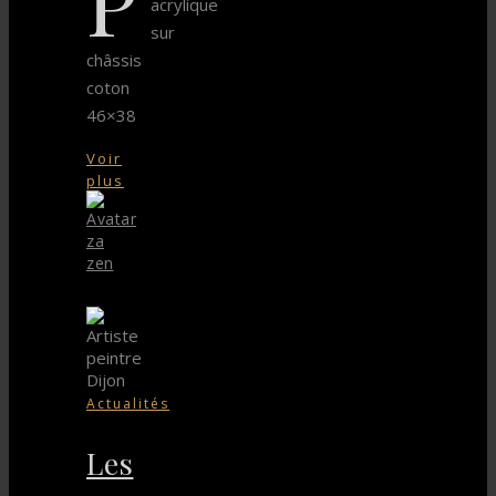
acrylique
sur
châssis
coton
46×38
Voir
plus
za
zen
Actualités
Les